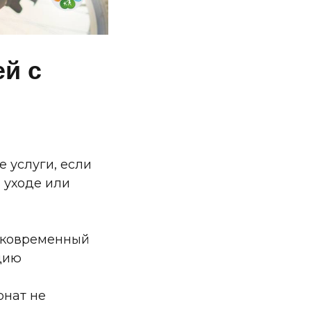
й с
 услуги, если
 уходе или
атковременный
цию
рнат не