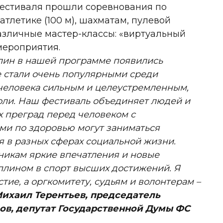
Фестиваля прошли соревнования по
атлетике (100 м), шахматам, пулевой
азличные мастер-классы: «виртуальный
мероприятия.
плин в нашей программе появились
е стали очень популярными среди
 человека сильным и целеустремленным,
оли. Наш фестиваль объединяет людей и
х преград перед человеком с
ми по здоровью могут заниматься
я в разных сферах социальной жизни.
тникам яркие впечатления и новые
амплином в спорт высших достижений. Я
тие, а оргкомитету, судьям и волонтерам –
ихаил Терентьев, председатель
ов, депутат Государственной Думы ФС