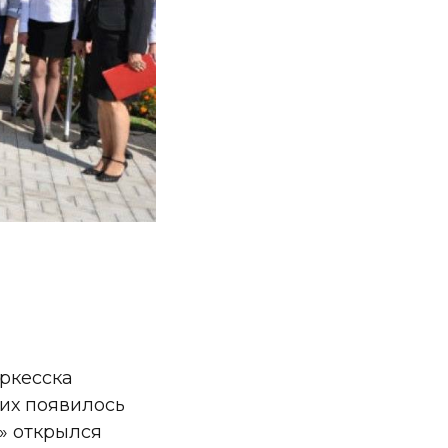
еркесска
них появилось
» открылся