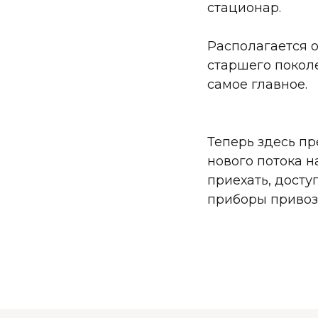
стационар.
Располагается 
старшего поколе
самое главное.
Теперь здесь п
нового потока н
приехать, дост
приборы привоз