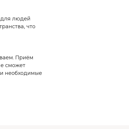
а для людей
транства, что
ваем. Приём
не сможет
ги необходимые