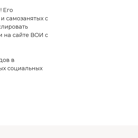
! Его
и самозанятых с
слировать
 и на сайте ВОИ с
дов в
ых социальных