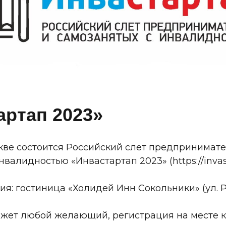
артап 2023»
скве состоится Российский слет предпринимате
валидностью «Инвастартап 2023» (https://invast
я: гостиница «Холидей Инн Сокольники» (ул. Р
может любой желающий, регистрация на месте 