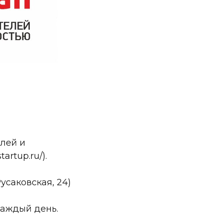
лей и
artup.ru/).
усаковская, 24)
каждый день.