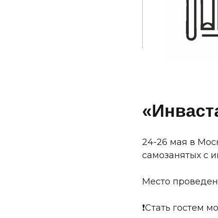
«Инваст
24-26 мая в Мо
самозанятых с ин
Место проведени
❗️Стать гостем 