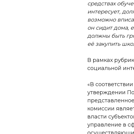
средствах обуче
интересует, дол
возможно вписат
он сидит дома, е
должны быть гря
её закупить шко
В рамках рубри
социальной инт
«В соответствии 
утверждении По
представленное
комиссии являе
власти субъект
управление в с
осуществляющим