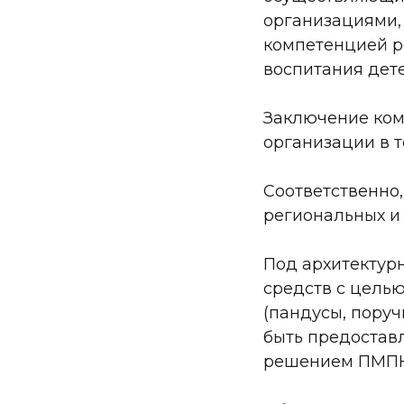
организациями,
компетенцией р
воспитания дете
Заключение ком
организации в т
Соответственно
региональных и
Под архитектур
средств с цель
(пандусы, поруч
быть предоставл
решением ПМПК