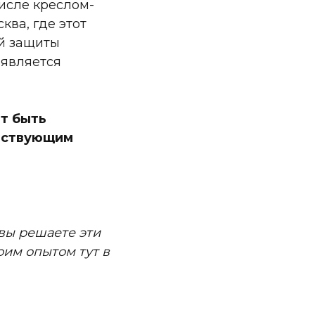
исле креслом-
ква, где этот
ой защиты
 является
ет быть
етствующим
 вы решаете эти
оим опытом тут в