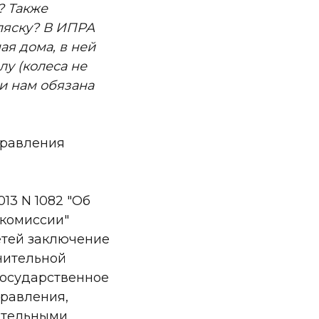
? Также
ляску? В ИПРА
ая дома, в ней
лу (колеса не
и нам обязана
правления
013 N 1082 "Об
комиссии"
етей заключение
нительной
государственное
правления,
ательными