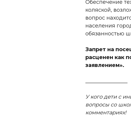
Обеспечение те
коляской, возло
вопрос находит
населения горо
обязанностью ш
Запрет на посе
расценен как п
заявлением».
________________
У кого дети с и
вопросы со школ
комментариях!