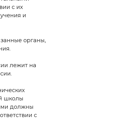
вии с их
учения и
азанные органы,
ния.
сии лежит на
сии.
нических
ий школы
нами должны
ответствии с