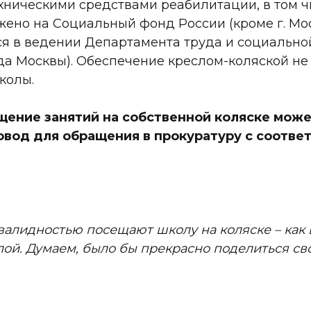
хническими средствами реабилитации, в том ч
жено на Социальный фонд России (кроме г. Мос
ся в ведении Департамента труда и социальн
да Москвы). Обеспечение креслом-коляской не
колы.
щение занятий на собственной коляске мож
овод для обращения в прокуратуру с соотв
нвалидностью посещают школу на коляске – как
ой. Думаем, было бы прекрасно поделиться св