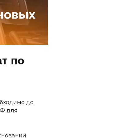
т по
обходимо до
РФ для
сновании