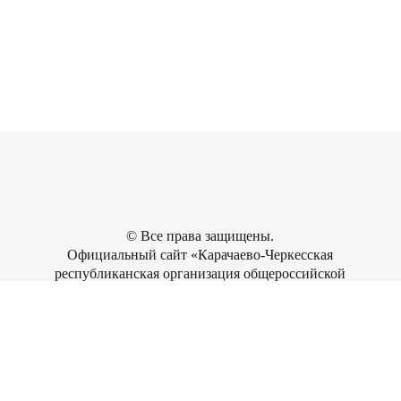
©
Все права защищены.
Официальный сайт «Карачаево-Черкесская
республиканская организация общероссийской
общественной организации ВОИ».
https://kchrovoi09.ru
.
2018-2022