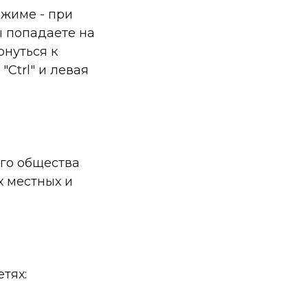
ежиме - при
ы попадаете на
рнуться к
Ctrl" и левая
ого общества
х местных и
тях: