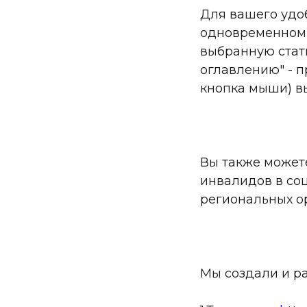
Для вашего удо
одновременном 
выбранную стать
оглавлению" - п
кнопка мыши) в
Вы также может
инвалидов в со
региональных о
Мы создали и р