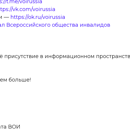
s://t.me/voirussia
tps://vk.com/voirussia
ки —
https://ok.ru/voirussia
ал Всероссийского общества инвалидов
ё присутствие в информационном пространств
ем больше!
ата ВОИ