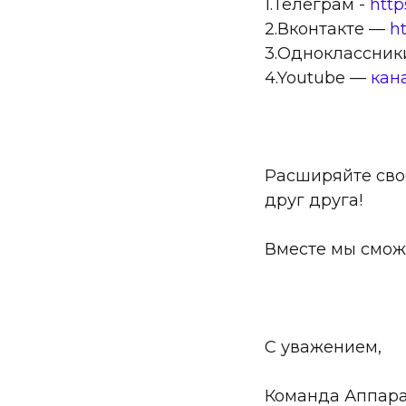
1.Телеграм -
http
2.Вконтакте —
ht
3.Одноклассни
4.Youtube —
кан
Расширяйте сво
друг друга!
Вместе мы смож
С уважением,
Команда Аппар