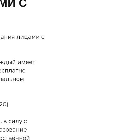
МИ С
вания лицами с
каждый имеет
есплатно
ипальном
20)
 в силу с
разование
рственной