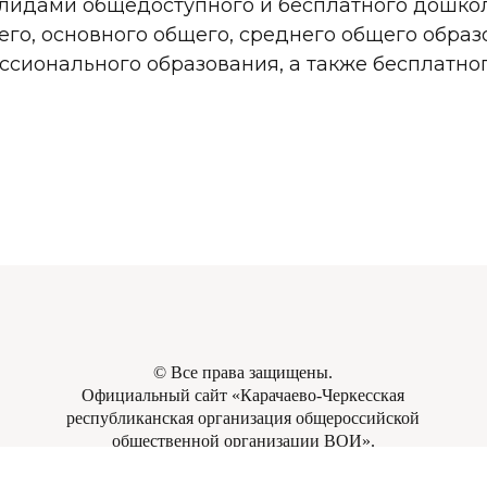
лидами общедоступного и бесплатного дошкол
го, основного общего, среднего общего образ
ссионального образования, а также бесплатно
©
Все права защищены.
Официальный сайт «Карачаево-Черкесская
республиканская организация общероссийской
общественной организации ВОИ».
https://kchrovoi09.ru
.
2018-2022