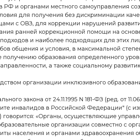
ов РФ и органами местного самоуправления со
ловия для получения без дискриминации каче
цами с ОВЗ, для коррекции нарушений развит
зания ранней коррекционной помощи на основ
подходов и наиболее подходящих для этих лиц
бов общения и условия, в максимальной степе
 получению образования определенного уров
аправленности, а также социальному развитию
едством организации инклюзивного образовани
ального закона от 24.11.1995 N 181-ФЗ (ред. от 11.06
те инвалидов в Российской Федерации" (с изм. 
21) говорится: «Органы, осуществляющие управ
 образовательные организации совместно с ор
иты населения и органами здравоохранения 