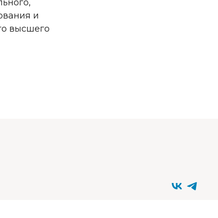
ьного,
ования и
го высшего