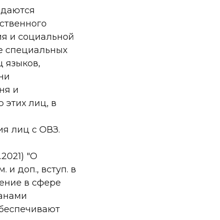
здаются
ственного
ия и социальной
е специальных
 языков,
ни
ня и
 этих лиц, в
я лиц с ОВЗ.
.2021) "О
и доп., вступ. в
ление в сфере
ганами
обеспечивают