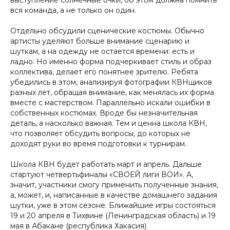
выступление солнечные очки, об этом должна помнить
вся команда, а не только он один.
Отдельно обсудили сценические костюмы. Обычно
артисты уделяют больше внимание сценарию и
шуткам, а на одежду не остается времени: есть и
ладно. Но именно форма подчеркивает стиль и образ
коллектива, делает его понятнее зрителю. Ребята
убедились в этом, анализируя фотографии КВНщиков
разных лет, обращая внимание, как менялась их форма
вместе с мастерством. Параллельно искали ошибки в
собственных костюмах. Вроде бы незначительная
деталь, а насколько важная. Тем и ценна школа КВН,
что позволяет обсудить вопросы, до которых не
доходят руки во время подготовки к турнирам.
Школа КВН будет работать март и апрель. Дальше
стартуют четвертьфиналы «СВОЕЙ лиги ВОИ». А,
значит, участники смогу применить полученные знания,
а, может, и, написанные в качестве домашнего задания
шутки, уже в этом сезоне. Ближайшие игры состояться
19 и 20 апреля в Тихвине (Ленинградская область) и 19
мая в Абакане (республика Хакасия).