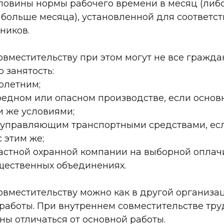
ловины нормы рабочего времени в месяц (либо
н больше месяца), установленной для соответ
ников.
совместительству при этом могут не все гражда
 занятость:
олетним;
редном или опасном производстве, если основ
и же условиями;
 управляющим транспортными средствами, ес
с этим же;
астной охранной компании на выборной опла
щественных объединениях.
совместительству можно как в другой организац
 работы. При внутреннем совместительстве тр
ы отличаться от основной работы.