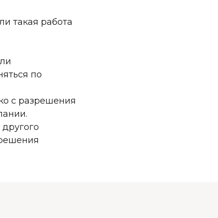
ли такая работа
или
няться по
ько с разрешения
пании.
 другого
зрешения