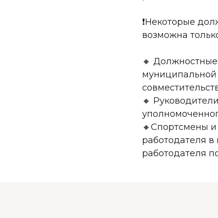
❗️Некоторые дол
возможна тольк
🔸 Должностные
муниципальной 
совместительств
🔸 Руководители
уполномоченног
🔸Спортсмены и 
работодателя в 
работодателя по