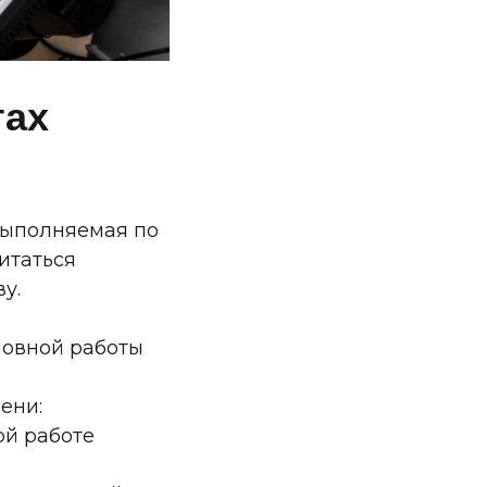
тах
 выполняемая по
итаться
у.
новной работы
ени:
ой работе