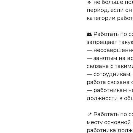
🔹 не больше по
период, если о
категории работ
👥 Работать по 
запрещает такую
— несовершенн
— занятым на в
связана с таким
— сотрудникам,
работа связана 
— работникам ч
должности в об
📌 Работать по 
месту основной
работника должн