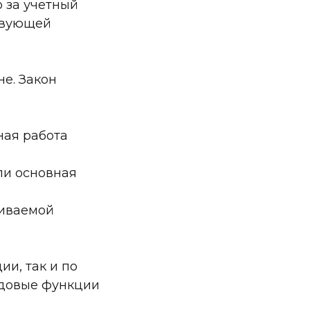
 за учетный
ствующей
не. Закон
ная работа
ли основная
чиваемой
ии, так и по
удовые функции